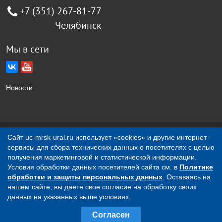
+7 (351) 267-81-77
Челябинск
Мы в сети
Новости
Создание сайта Jellyweb
Сайт uc-mrsk-ural.ru использует «cookies» и другие интернет-
сервисы для сбора технических данных о посетителях с целью
О компании
Контакты
получения маркетинговой и статистической информации.
Условия обработки данных посетителей сайта см. в
Политике
обработки и защиты персональных данных
. Оставаясь на
Вся представленная на сайте информация носит
нашем сайте, вы даете свое согласие на обработку своих
исключительно информационный характер и ни при каких
данных на указанных выше условиях.
условиях не является публичной офертой, определяемой
Согласен
положениями ст.437 ГК РФ