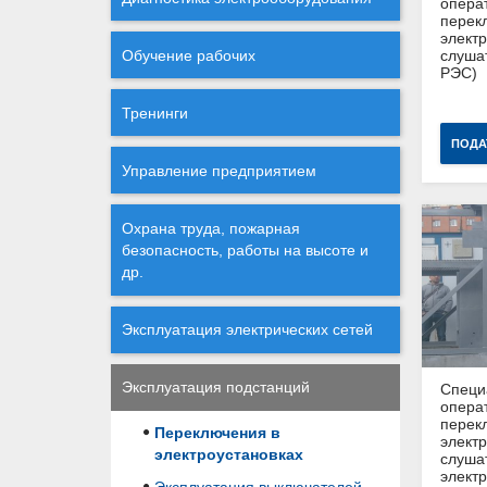
опера
перек
электр
Обучение рабочих
слуша
РЭС)
Тренинги
ПОДА
Управление предприятием
Охрана труда, пожарная
безопасность, работы на высоте и
др.
Эксплуатация электрических сетей
Эксплуатация подстанций
Специ
опера
перек
Переключения в
электр
электроустановках
слуша
элект
Эксплуатация выключателей