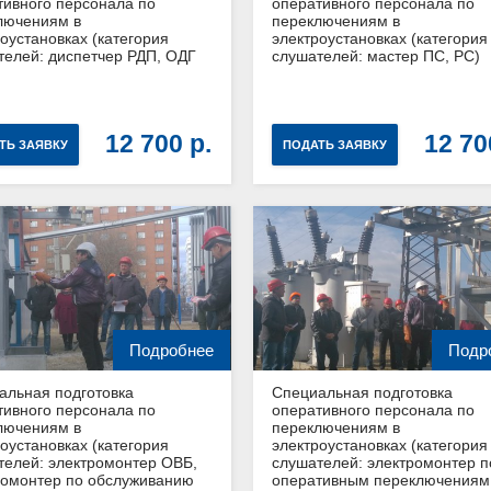
тивного персонала по
оперативного персонала по
лючениям в
переключениям в
оустановках (категория
электроустановках (категория
телей: диспетчер РДП, ОДГ
слушателей: мастер ПС, РС)
12 700
12 7
ТЬ ЗАЯВКУ
ПОДАТЬ ЗАЯВКУ
Подробнее
Подр
альная подготовка
Специальная подготовка
тивного персонала по
оперативного персонала по
лючениям в
переключениям в
оустановках (категория
электроустановках (категория
телей: электромонтер ОВБ,
слушателей: электромонтер п
ромонтер по обслуживанию
оперативным переключениям