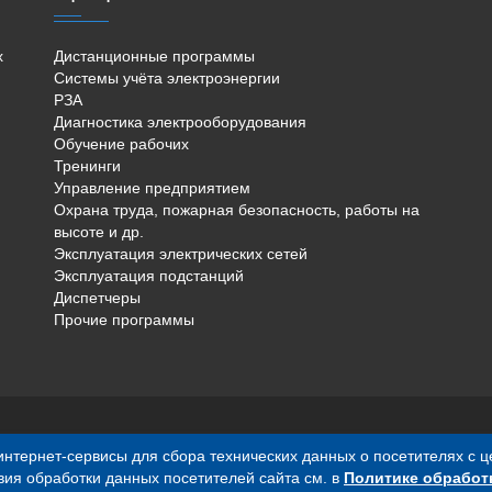
х
Дистанционные программы
Системы учёта электроэнергии
РЗА
Диагностика электрооборудования
Обучение рабочих
Тренинги
Управление предприятием
Охрана труда, пожарная безопасность, работы на
высоте и др.
Эксплуатация электрических сетей
Эксплуатация подстанций
Диспетчеры
Прочие программы
е интернет-сервисы для сбора технических данных о посетителях с 
сключительно информационный характер и ни при каких условиях 
вия обработки данных посетителей сайта см. в
Политике обработ