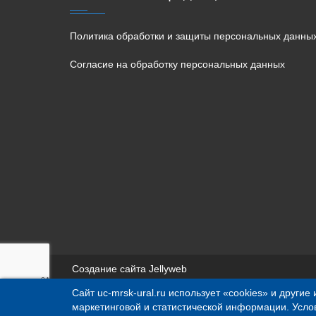
Политика обработки и защиты персональных данны
Согласие на обработку персональных данных
Создание сайта Jellyweb
Сайт uc-mrsk-ural.ru использует «cookies» и други
Вся представленная на сайте информация носит и
маркетинговой и статистической информации. Усло