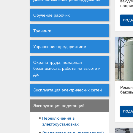
вакуу
напря
Обучение рабочих
ПОДА
Тренинги
Управление предприятием
Охрана труда, пожарная
безопасность, работы на высоте и
др.
Ремон
Эксплуатация электрических сетей
баков
Эксплуатация подстанций
ПОДА
Переключения в
электроустановках
Эксплуатация выключателей