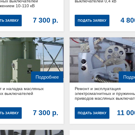
мных выключателей
выключателей 0,4 кВ
жением 10-110 кВ
7 300
4 8
ТЬ ЗАЯВКУ
ПОДАТЬ ЗАЯВКУ
Подробнее
Подр
т и наладка масляных
Ремонт и эксплуатация
ых выключателей
электромагнитных и пружинн
приводов масляных выключат
7 300
11 0
ТЬ ЗАЯВКУ
ПОДАТЬ ЗАЯВКУ