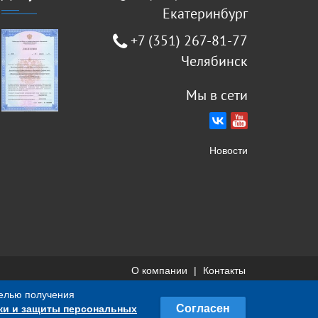
Екатеринбург
+7 (351) 267-81-77
Челябинск
Мы в сети
Новости
О компании
Контакты
целью получения
не является публичной офертой, определяемой
Согласен
ки и защиты персональных