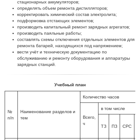
стационарных аккумуляторов;
определять объем ремонта дистилляторов;
корректировать химический состав электролита;
подформовка отстающих элементов;
производить капитальный ремонт зарядных агрегатов;
производить паяльные работы;
составлять схемы отключения отдельных элементов для
ремонта батарей, находящихся под напряжением;
вести учёт и техническую документацию по
обслуживанию и ремонту оборудования и аппаратуры
зарядных станций.
Учебный план
Количество часов
в том числе
№
Наименование разделов и
Всего
,
п/п
тем
с
ч
ТЗ
ПЗ
СРС
п
Д