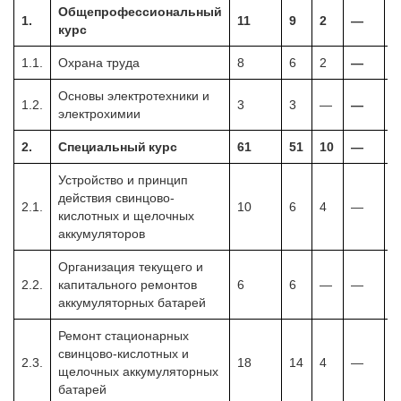
Общепрофессиональный
1.
11
9
2
—
курс
1.1.
Охрана труда
8
6
2
—
Основы электротехники и
1.2.
3
3
—
—
электрохимии
2.
Специальный курс
61
51
10
—
Устройство и принцип
действия свинцово-
2.1.
10
6
4
—
кислотных и щелочных
аккумуляторов
Организация текущего и
2.2.
капитального ремонтов
6
6
—
—
аккумуляторных батарей
Ремонт стационарных
свинцово-кислотных и
2.3.
18
14
4
—
щелочных аккумуляторных
батарей