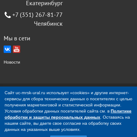
Екатеринбург
+7 (351) 267-81-77
Челябинск
Мы в сети
Новости
Создание сайта Jellyweb
Сайт uc-mrsk-ural.ru использует «cookies» и другие интернет-
сервисы для сбора технических данных о посетителях с целью
О компании
Контакты
получения маркетинговой и статистической информации.
Условия обработки данных посетителей сайта см. в
Политике
обработки и защиты персональных данных
. Оставаясь на
Вся представленная на сайте информация носит
нашем сайте, вы даете свое согласие на обработку своих
исключительно информационный характер и ни при каких
данных на указанных выше условиях.
условиях не является публичной офертой, определяемой