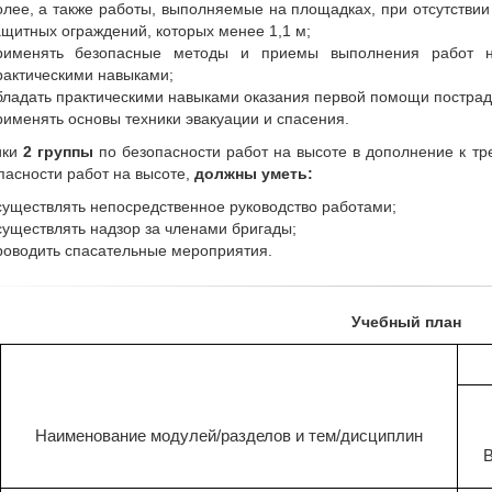
олее, а также работы, выполняемые на площадках, при отсутстви
ащитных ограждений, которых менее 1,1 м;
рименять безопасные методы и приемы выполнения работ на
рактическими навыками;
бладать практическими навыками оказания первой помощи постра
рименять основы техники эвакуации и спасения.
ики
2 группы
по безопасности работ на высоте в дополнение к т
пасности работ на высоте,
должны уметь:
существлять непосредственное руководство работами;
существлять надзор за членами бригады;
роводить спасательные мероприятия.
Учебный план
Наименование модулей/разделов и тем/дисциплин
В