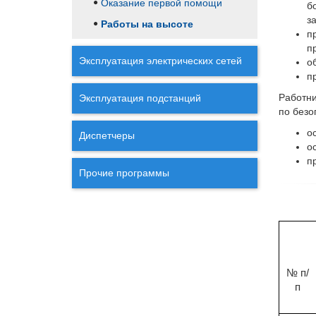
Оказание первой помощи
б
з
Работы на высоте
п
п
Эксплуатация электрических сетей
о
п
Работн
Эксплуатация подстанций
по безо
о
Диспетчеры
о
п
Прочие программы
№ п/
п