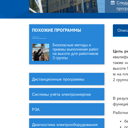
Cледу
прог
ПОХОЖИЕ ПРОГРАММЫ
Опис
Безопасные методы и
приемы выполнения работ
Цель р
на высоте для работников
квалиф
3 группы
также н
высоте 
м на пл
Дистанционные программы
2 групп
Системы учёта электроэнергии
В резул
функций
РЗА
Работн
б
Диагностика электрооборудования
о