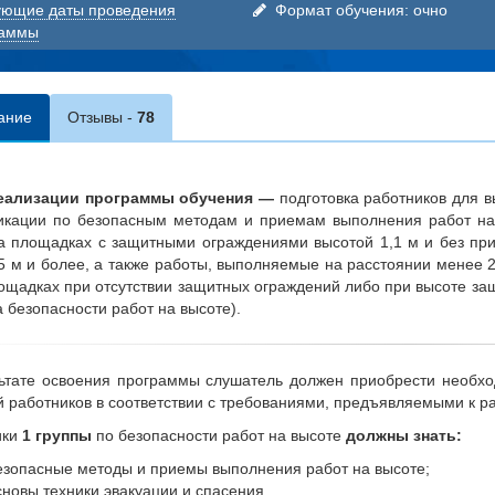
ющие даты проведения
Формат обучения: очно
раммы
ание
Отзывы
еализации программы обучения —
подготовка работников для
икации по безопасным методам и приемам выполнения работ на
а площадках с защитными ограждениями высотой 1,1 м и без п
5 м и более, а также работы, выполняемые на расстоянии менее 
ощадках при отсутствии защитных ограждений либо при высоте за
а безопасности работ на высоте).
ьтате освоения программы слушатель должен приобрести необх
 работников в соответствии с требованиями, предъявляемыми к р
ики
1 группы
по безопасности работ на высоте
должны знать:
езопасные методы и приемы выполнения работ на высоте;
сновы техники эвакуации и спасения.