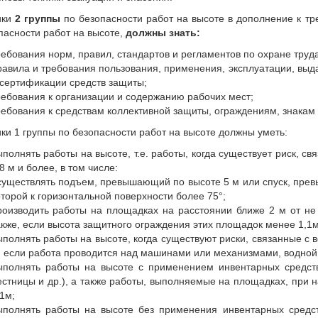
ики
2 группы
по безопасности работ на высоте в дополнение к т
пасности работ на высоте,
должны знать:
ребования норм, правил, стандартов и регламентов по охране труда
равила и требования пользования, применения, эксплуатации, выда
 сертификации средств защиты;
ребования к организации и содержанию рабочих мест;
ребования к средствам коллективной защиты, ограждениям, знакам 
ки 1 группы по безопасности работ на высоте должны уметь:
ыполнять работы на высоте, т.е. работы, когда существует риск, 
8 м и более, в том числе:
существлять подъем, превышающий по высоте 5 м или спуск, прев
оторой к горизонтальной поверхности более 75°;
роизводить работы на площадках на расстоянии ближе 2 м от не
акже, если высота защитного ограждения этих площадок менее 1,1м
ыполнять работы на высоте, когда существуют риски, связанные с
, если работа проводится над машинами или механизмами, водно
ыполнять работы на высоте с применением инвентарных средств
естницы и др.), а также работы, выполняемые на площадках, при
,1м;
ыполнять работы на высоте без применения инвентарных сред