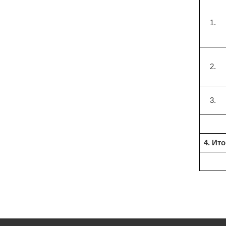
1.
2.
3.
4. Ит