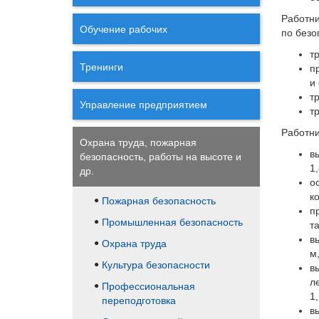
Работн
Обучение рабочих
по безо
т
Тренинги
п
и
т
Управление предприятием
т
Работни
Охрана труда, пожарная
в
безопасность, работы на высоте и
1,
др.
о
к
Пожарная безопасность
п
Промышленная безопасность
т
в
Охрана труда
м
Культура безопасности
в
л
Профессиональная
1
переподготовка
в