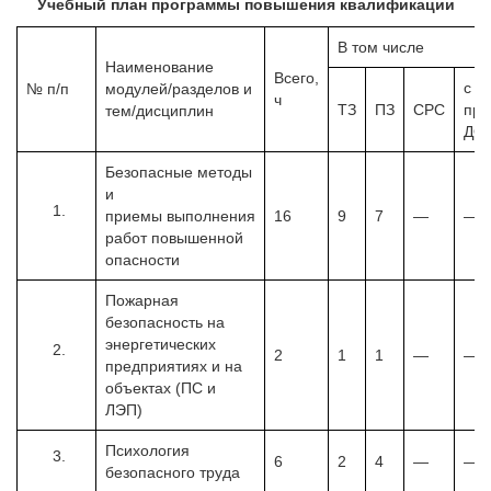
Учебный план программы повышения квалификации
В том числе
Наименование
Всего,
с
№ п/п
модулей/разделов
и
ч
ТЗ
ПЗ
СРС
при
тем/дисциплин
ДО
Безопасные методы
и
приемы
выполнения
16
9
7
—
—
работ повышенной
опасности
Пожарная
безопасность на
энергетических
2
1
1
—
—
предприятиях и на
объектах (ПС и
ЛЭП)
Психология
6
2
4
—
—
безопасного труда