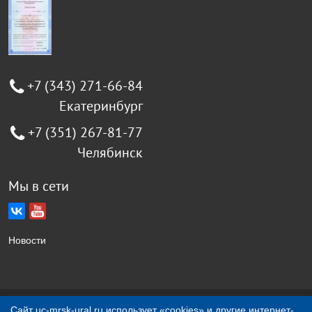
+7 (343) 271-66-84
Екатеринбург
+7 (351) 267-81-77
Челябинск
Мы в сети
Новости
Создание сайта Jellyweb
Сайт uc-mrsk-ural.ru использует «cookies» и другие интернет-