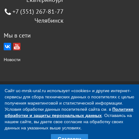
+7 (351) 267-81-77
Челябинск
Мы в сети
Новости
Создание сайта Jellyweb
Сайт uc-mrsk-ural.ru использует «cookies» и другие интернет-
сервисы для сбора технических данных о посетителях с целью
О компании
Контакты
получения маркетинговой и статистической информации.
Условия обработки данных посетителей сайта см. в
Политике
обработки и защиты персональных данных
. Оставаясь на
Вся представленная на сайте информация носит
нашем сайте, вы даете свое согласие на обработку своих
исключительно информационный характер и ни при каких
данных на указанных выше условиях.
условиях не является публичной офертой, определяемой