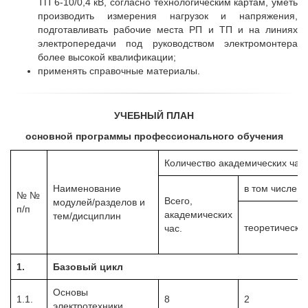
ТП 6-10/0,4 кВ, согласно технологическим картам, уметь
производить измерения нагрузок и напряжения,
подготавливать рабочие места РП и ТП и на линиях
электропередачи под руководством электромонтера
более высокой квалификации;
применять справочные материалы.
УЧЕБНЫЙ ПЛАН
основной программы профессионального обучения
Количество академических часо
Наименование
в том числе
№
№
Всего,
модулей/разделов
и
п/п
академических
тем/дисциплин
теоретически
час.
1.
Базовый цикл
Основы
1.1.
8
2
электротехники