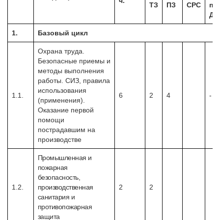
ч.
ТЗ
ПЗ
СРС
пр
ДО
1.
Базовый цикл
Охрана труда.
Безопасные приемы и
методы выполнения
работы. СИЗ, правила
использования
1.1.
6
2
4
-
(применения).
Оказание первой
помощи
пострадавшим на
производстве
Промышленная и
пожарная
безопасность,
1.2.
производственная
2
2
санитария и
противопожарная
защита