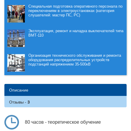
Специальная подготовка оперативного персонала по
переключениям в электроустановках (категория
слушателей: мастер ПС, РС)
Эксплуатация, ремонт и наладка выключателей типа
ВМТ-110
Организация технического обслуживания и ремонта
оборудования распределительных устройств
подстанций напряжением 35-500кВ
Описание
Отзывы
80 часов - теоретическое обучение