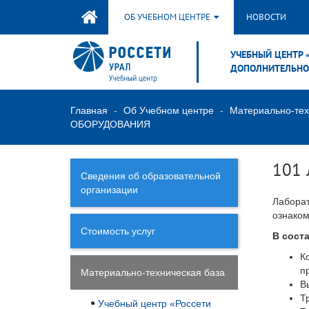
ОБ УЧЕБНОМ ЦЕНТРЕ
НОВОСТИ
УЧЕБНЫЙ ЦЕНТР 
ДОПОЛНИТЕЛЬНО
Главная
Об Учебном центре
Материально-тех
ОБОРУДОВАНИЯ
101
Сведения об образовательной
организации
Лаборат
ознаком
Стоимость услуг
В сост
К
п
Материально-техническая база
В
Т
Учебный центр «Россети