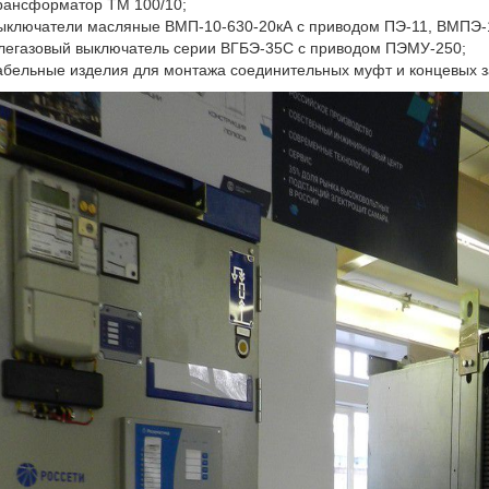
рансформатор ТМ 100/10;
ыключатели масляные ВМП-10-630-20кА с приводом ПЭ-11, ВМПЭ-1
легазовый выключатель серии ВГБЭ-35С с приводом ПЭМУ-250;
абельные изделия для монтажа соединительных муфт и концевых з